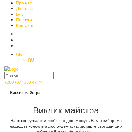
Про нас
Доставка
Блог
Послуги
Контакти
UK
RU
+380 (67) 953 47 74
Виклик майстра
Виклик майстра
Наші консультанти люб’язно допоможуть Вам з вибором і
нададуть консультацію. Будь-ласка, залиште свої дані для
зв’язку з Вами у формі нижче.