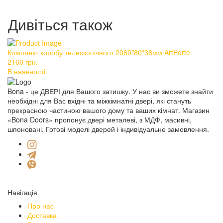
Дивіться також
Комплект коробу телескопічного 2060*80*38мм ArtPorte
Ко
2160
грн.
2
В наявності
В 
Bona - це ДВЕРІ для Вашого затишку. У нас ви зможете знайти
необхідні для Вас вхідні та міжкімнатні двері, які стануть
прекрасною частиною вашого дому та ваших кімнат. Магазин
«Bona Doors» пропонує двері металеві, з МДФ, масивні,
шпоновані. Готові моделі дверей і індивідуальне замовлення.
Навігація
Про нас
Доставка