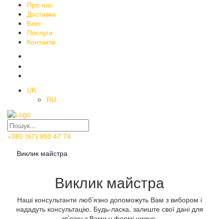
Про нас
Доставка
Блог
Послуги
Контакти
UK
RU
+380 (67) 953 47 74
Виклик майстра
Виклик майстра
Наші консультанти люб’язно допоможуть Вам з вибором і
нададуть консультацію. Будь-ласка, залиште свої дані для
зв’язку з Вами у формі нижче.