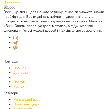
В наявності
В 
Bona - це ДВЕРІ для Вашого затишку. У нас ви зможете знайти
необхідні для Вас вхідні та міжкімнатні двері, які стануть
прекрасною частиною вашого дому та ваших кімнат. Магазин
«Bona Doors» пропонує двері металеві, з МДФ, масивні,
шпоновані. Готові моделі дверей і індивідуальне замовлення.
Навігація
Про нас
Доставка
Блог
Послуги
Контакти
Категорії
Міжкімнатні двері
Приховані двері
Вхідні двері