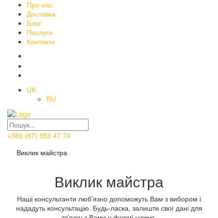
Про нас
Доставка
Блог
Послуги
Контакти
UK
RU
+380 (67) 953 47 74
Виклик майстра
Виклик майстра
Наші консультанти люб’язно допоможуть Вам з вибором і
нададуть консультацію. Будь-ласка, залиште свої дані для
зв’язку з Вами у формі нижче.