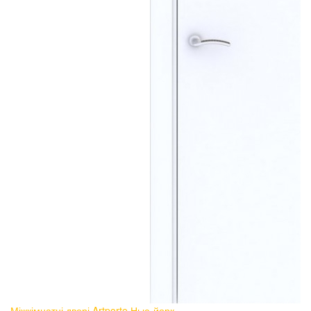
Міжкімнатні двері Artporte Нью-йорк