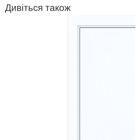
Дивіться також
Мі
6
В 