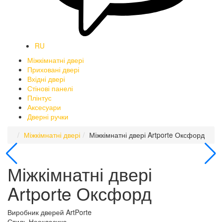
RU
Міжкімнатні двері
Приховані двері
Вхідні двері
Стінові панелі
Плінтус
Аксесуари
Дверні ручки
Міжкімнатні двері
Міжкімнатні двері Artporte Оксфорд
Міжкімнатні двері
Artporte Оксфорд
Виробник дверей
ArtPorte
Стиль
Неокласика