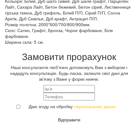
Кольори:
Білий, Дуб шато сивий, Дуб шале графіт, Парцелян
Лайт, Сахара Лайт, Бетон бежевий, Бетон сірий, Лиственниця
гірська темна, Дуб грифель, Білий П/П, Сірий П/П, Сосна
Арктік, Дуб Севілья, Дуб крафт, Антрацит П/П.
Розмір полотна:
2000*600/700/800/900мм.
Скло:
Сатин, Графіт, Бронза, Чорне фарбоване, Біле
фарбоване.
Ширина скла:
5 см.
Замовити прорахунок
Наші консультанти люб’язно допоможуть Вам з вибором і
нададуть консультацію. Будь-ласка, залиште свої дані для
зв’язку з Вами у формі нижче.
Даю згоду на обробку
персональних даних
Відправити