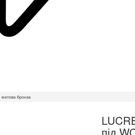
 матова бронза
LUCRE
під WC