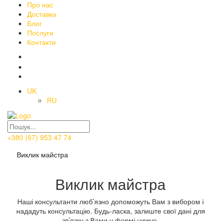
Про нас
Доставка
Блог
Послуги
Контакти
UK
RU
+380 (67) 953 47 74
Виклик майстра
Виклик майстра
Наші консультанти люб’язно допоможуть Вам з вибором і
нададуть консультацію. Будь-ласка, залиште свої дані для
зв’язку з Вами у формі нижче.