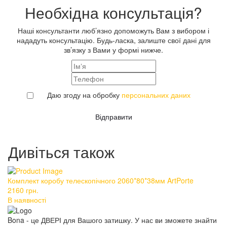
Необхідна консультація?
Наші консультанти люб’язно допоможуть Вам з вибором і
нададуть консультацію. Будь-ласка, залиште свої дані для
зв’язку з Вами у формі нижче.
Даю згоду на обробку
персональних даних
Відправити
Дивіться також
Комплект коробу телескопічного 2060*80*38мм ArtPorte
Ко
2160
грн.
2
В наявності
В 
Bona - це ДВЕРІ для Вашого затишку. У нас ви зможете знайти