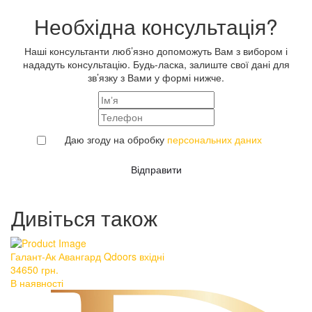
Необхідна консультація?
Наші консультанти люб’язно допоможуть Вам з вибором і
нададуть консультацію. Будь-ласка, залиште свої дані для
зв’язку з Вами у формі нижче.
Даю згоду на обробку
персональних даних
Відправити
Дивіться також
Галант-Ак Авангард Qdoors вхідні
Бо
34650
грн.
3
В наявності
В 