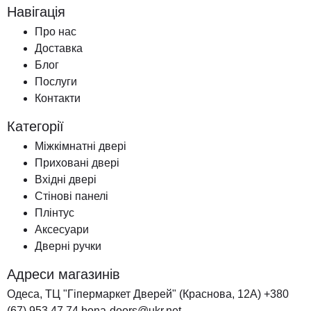
Навігація
Про нас
Доставка
Блог
Послуги
Контакти
Категорії
Міжкімнатні двері
Приховані двері
Вхідні двері
Стінові панелі
Плінтус
Аксесуари
Дверні ручки
Адреси магазинів
Одеса, ТЦ "Гіпермаркет Дверей" (Краснова, 12А)
+380
(67) 953 47 74
bona-doors@ukr.net